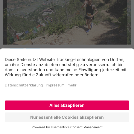
42 km
21 km
16.05.2027 - 24.05.2027
Bhutan - Thunder Dragon
Marathon & Halbmarathon
In Kürze buchbar