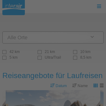
Alle Orte
42 km
21 km
10 km
5 km
Ultra/Trail
8,5 km
Reiseangebote für Laufreisen
Datum
Name