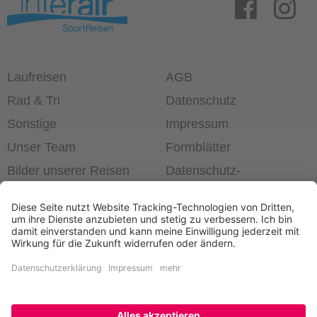
powered by
Usercentrics Consent Management Platform
Laufreisen
AGB
Rad & Tri
Datenschutz
Sonstige
Impressum
Unser Team
Formblätter
Bilder unserer Reisen
Datenschutz­
einstellungen
®
Laufend die Welt erleben!
+49 6403 60 99 63-0