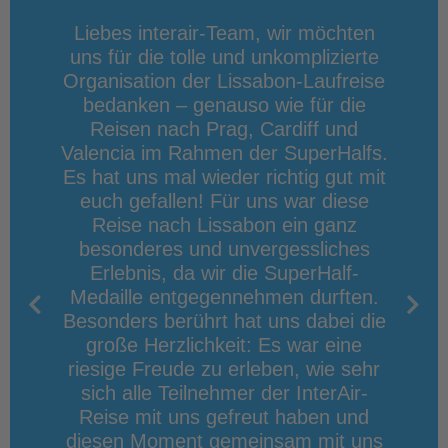
estern
Liebes interair-Team, wir möchten
Hallo
rathon
uns für die tolle und unkomplizierte
Tage
r Dank
Organisation der Lissabon-Laufreise
möch
n war,
bedanken – genauso wie für die
noch
es hat
Reisen nach Prag, Cardiff und
Betr
onderer
Valencia im Rahmen der SuperHalfs.
Ablau
a und
Es hat uns mal wieder richtig gut mit
Aufen
d die
euch gefallen! Für uns war diese
gemac
Reise nach Lissabon ein ganz
für di
besonderes und unvergessliches
und ü
Erlebnis, da wir die SuperHalf-
erste 
Medaille entgegennehmen durften.
w
Besonders berührt hat uns dabei die
große Herzlichkeit: Es war eine
riesige Freude zu erleben, wie sehr
sich alle Teilnehmer der InterAir-
Reise mit uns gefreut haben und
diesen Moment gemeinsam mit uns