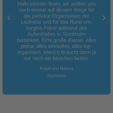
r
Hallo interAir-Team, wir wollten uns
Viele
noch einmal auf diesem Wege für
T
 vor
die perfekte Organisation der
pro
 das
Laufreise und für das Rund-um-
nett
kt (bis
sorglos-Paket während des
Ort,
hr seid
Aufenthaltes in Stockholm
Wi
). Wir
bedanken. Echt große Klasse. Alles
n
se mit
prima, alles stressfrei, alles top-
organisiert. Man(n) braucht dann ja
nur noch ein bisschen laufen.
Ralph und Martina
Stockholm