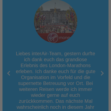
Lob an
Liebes interAir-Team, gestern durfte
Liebes
s Rom
ich dank euch das grandiose
d
solut
Erlebnis des London-Marathons
Mara
nders
erleben. Ich danke euch für die gute
ein 
 der
Organisation im Vorfeld und die
Flug,
attoria
supernette Betreuung vor Ort. Bei
Ort. 
hon.
weiteren Reisen werde ich immer
Jörg m
wieder gerne auf euch
enga
zurückkommen. Das nächste Mal
Läuf
wahrscheinlich noch in diesem Jahr
Freue