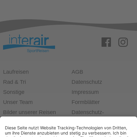
Laufreisen
AGB
Rad & Tri
Datenschutz
Sonstige
Impressum
Unser Team
Formblätter
Bilder unserer Reisen
Datenschutz­
einstellungen