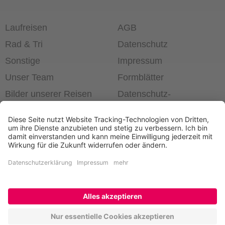
Laufreisen
AGB
Rad & Tri
Datenschutz
Sonstige
Impressum
Unser Team
Formblätter
Bilder unserer Reisen
Datenschutz­
einstellungen
®
Laufend die Welt erleben!
+49 6403 60 99 63-0
Newsletter bestellen
Kontakt