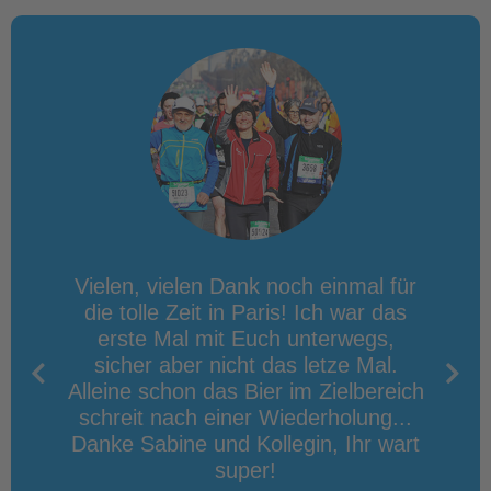
ir war
Vielen, vielen Dank noch einmal für
Unser
n, nun
die tolle Zeit in Paris! Ich war das
so to
t euch
erste Mal mit Euch unterwegs,
regel
n der
sicher aber nicht das letze Mal.
zu p
t war
Alleine schon das Bier im Zielbereich
Reis
und auf
schreit nach einer Wiederholung...
super,
sliche
Danke Sabine und Kollegin, Ihr wart
jede 
um in
super!
Antw