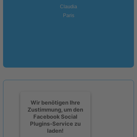
nschen
Erfül
Claudia
 tolle
euch 
obus.
Paris
Lauf
iche
Bis
Wir benötigen Ihre
Zustimmung, um den
Facebook Social
Plugins-Service zu
laden!