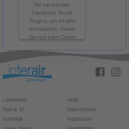
Wir verwenden
Facebook Social
Plugins, um Inhalte
einzubetten. Dieser
Service kann Daten
zu Ihren Aktivitäten
sammeln. Bitte lesen
Sie die Details durch
und stimmen Sie der
Nutzung des Service
zu, um diese Inhalte
anzuzeigen.
Laufreisen
AGB
Mehr Informationen
Rad & Tri
Datenschutz
Sonstige
Impressum
Akzeptieren
Unser Team
Formblätter