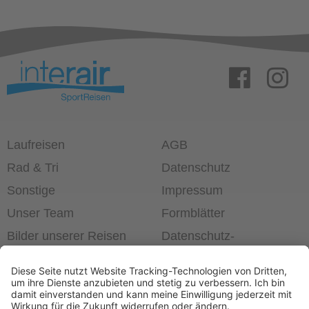
Laufreisen
AGB
Rad & Tri
Datenschutz
Sonstige
Impressum
Unser Team
Formblätter
Bilder unserer Reisen
Datenschutz­
einstellungen