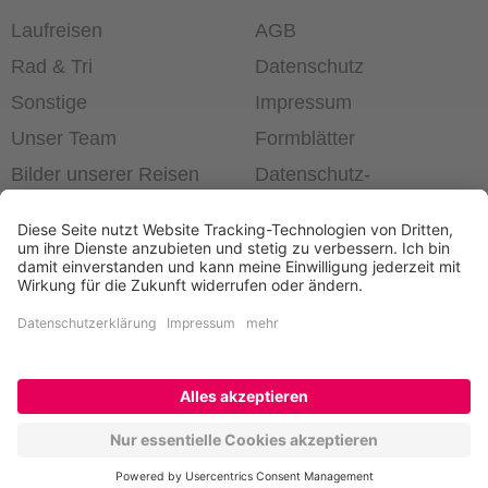
Laufreisen
AGB
Rad & Tri
Datenschutz
Sonstige
Impressum
Unser Team
Formblätter
Bilder unserer Reisen
Datenschutz­
einstellungen
®
Laufend die Welt erleben!
+49 6403 60 99 63-0
Newsletter bestellen
Kontakt