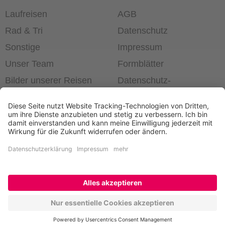
Laufreisen
AGB
Rad & Tri
Datenschutz
Sonstige
Impressum
Unser Team
Formblätter
Bilder unserer Reisen
Datenschutz­
einstellungen
®
Laufend die Welt erleben!
+49 6403 60 99 63-0
Newsletter bestellen
Kontakt