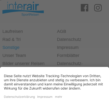
Laufreisen
AGB
Rad & Tri
Datenschutz
Sonstige
Impressum
Unser Team
Formblätter
Bilder unserer Reisen
Datenschutz­
einstellungen
®
Laufend die Welt erleben!
+49 6403 60 99 63-0