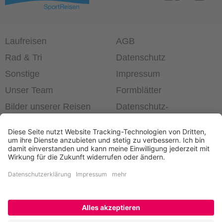
Laufreisen
AGB
Rad & Tri
Datenschutz
Sonstige
Impressum
Unser Team
Formblätter
Bilder unserer Reisen
Datenschutz­
einstellungen
®
Laufend die Welt erleben!
+49 6403 60 99 63-0
Newsletter bestellen
Kontakt