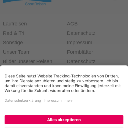
Laufreisen
AGB
Rad & Tri
Datenschutz
Sonstige
Impressum
Unser Team
Formblätter
Bilder unserer Reisen
Datenschutz­
einstellungen
®
Laufend die Welt erleben!
+49 6403 60 99 63-0
Newsletter bestellen
Kontakt