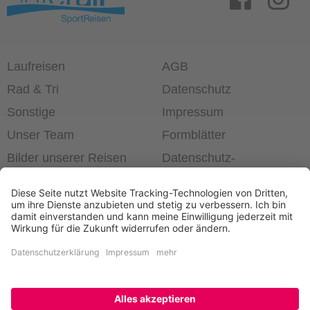
Laufreisen
AGB
Rad & Tri
Datenschutz
Sonstige
Impressum
Unser Team
Formblätter
Bilder unserer Reisen
Datenschutz­
einstellungen
®
Laufend die Welt erleben!
+49 6403 60 99 63-0