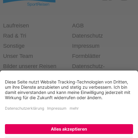
Laufreisen
AGB
Rad & Tri
Datenschutz
Sonstige
Impressum
Unser Team
Formblätter
Bilder unserer Reisen
Datenschutz­
einstellungen
®
Laufend die Welt erleben!
+49 6403 60 99 63-0
Newsletter bestellen
Kontakt