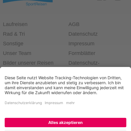
Laufreisen
AGB
Rad & Tri
Datenschutz
Sonstige
Impressum
Unser Team
Formblätter
Bilder unserer Reisen
Datenschutz­
einstellungen
®
Laufend die Welt erleben!
+49 6403 60 99 63-0
Newsletter bestellen
Kontakt