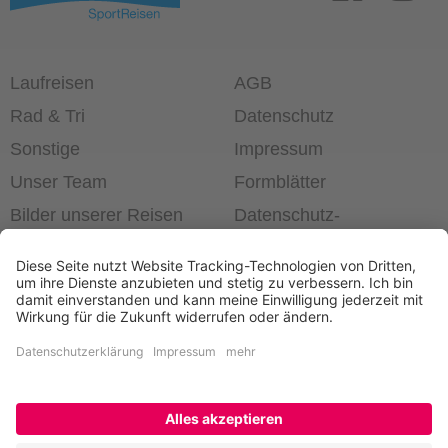
Laufreisen
AGB
Rad & Tri
Datenschutz
Sonstige
Impressum
Unser Team
Formblätter
Bilder unserer Reisen
Datenschutz­
einstellungen
®
Laufend die Welt erleben!
+49 6403 60 99 63-0
Newsletter bestellen
Kontakt