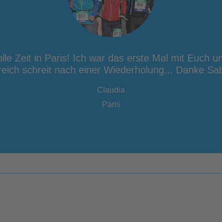
olle Zeit in Paris! Ich war das erste Mal mit Euch u
reich schreit nach einer Wiederholung... Danke Sab
Claudia
Paris