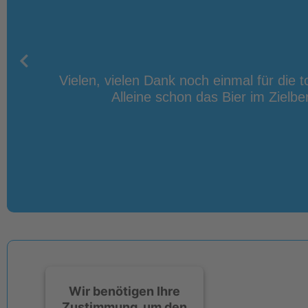
sation
Vielen, vielen Dank noch einmal für die t
t ein
Alleine schon das Bier im Zielbe
en Mal
Wir benötigen Ihre
Zustimmung, um den