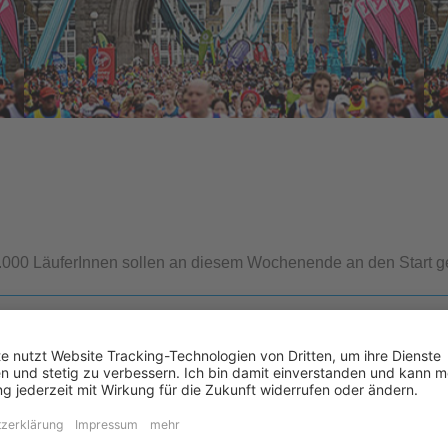
00.000 LäuferInnen sollen an diesem Wochenende an den Start g
Unsere Laufreisen