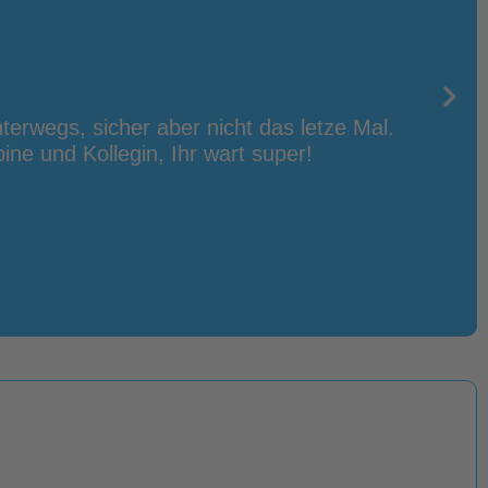
nterwegs, sicher aber nicht das letze Mal.
Unser
ine und Kollegin, Ihr wart super!
der 
Traum