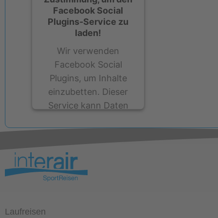
Facebook Social
Plugins-Service zu
laden!
Wir verwenden
Facebook Social
Plugins, um Inhalte
einzubetten. Dieser
Service kann Daten
zu Ihren Aktivitäten
sammeln. Bitte lesen
Sie die Details durch
und stimmen Sie der
Nutzung des Service
zu, um diese Inhalte
anzuzeigen.
Laufreisen