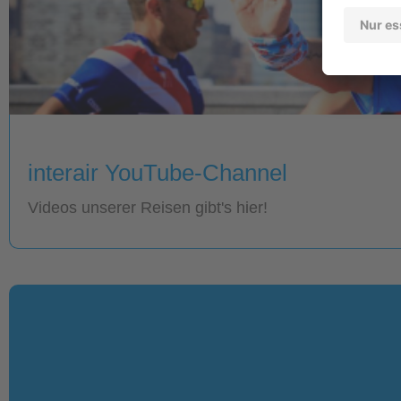
interair YouTube-Channel
Videos unserer Reisen gibt's hier!