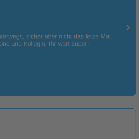
nterwegs, sicher aber nicht das letze Mal.
Unser
ine und Kollegin, Ihr wart super!
der 
Traum