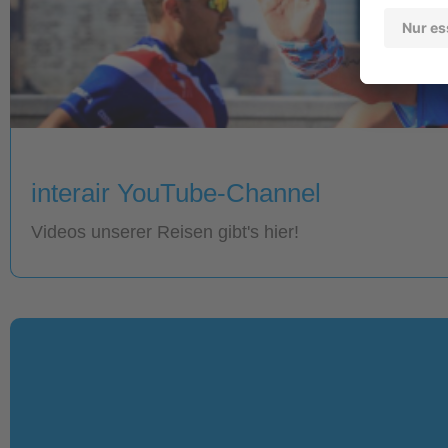
interair YouTube-Channel
Videos unserer Reisen gibt's hier!