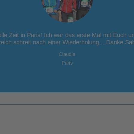
olle Zeit in Paris! Ich war das erste Mal mit Euch u
reich schreit nach einer Wiederholung... Danke Sab
Claudia
Paris