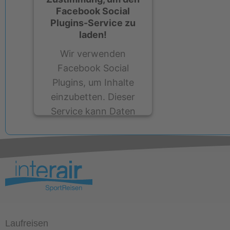
Facebook Social
Plugins-Service zu
laden!
Wir verwenden
Facebook Social
Plugins, um Inhalte
einzubetten. Dieser
Service kann Daten
zu Ihren Aktivitäten
sammeln. Bitte lesen
Sie die Details durch
und stimmen Sie der
Nutzung des Service
zu, um diese Inhalte
anzuzeigen.
Laufreisen