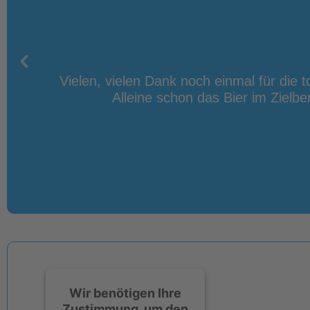
sation
Vielen, vielen Dank noch einmal für die t
t ein
Alleine schon das Bier im Zielbe
en Mal
Wir benötigen Ihre
Zustimmung, um den