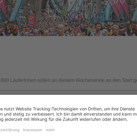
00.000 LäuferInnen sollen an diesem Wochenende an den Start g
Unsere Laufreisen